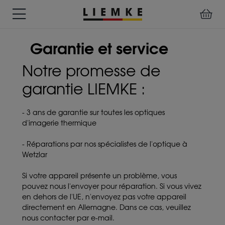
TESTS
GARANTIE
DOWNLOADS
MANUEL
LIEMKE-
Garantie et service
&
ET
D'UTILISATION
APP
REVIEWS
SERVICE
Notre promesse de
garantie LIEMKE :
ACCESSOIRES
VISION
DISPOSITIFS
THERMIQUE
PRÉMONTÉS
Assemblages
- 3 ans de garantie sur toutes les optiques
Adaptateur
d'imagerie thermique
pour
collier
- Réparations par nos spécialistes de l'optique à
de
Wetzlar
serrage
Divers
Si votre appareil présente un problème, vous
pouvez nous l'envoyer pour réparation. Si vous vivez
en dehors de l'UE, n'envoyez pas votre appareil
directement en Allemagne. Dans ce cas, veuillez
nous contacter par e-mail.