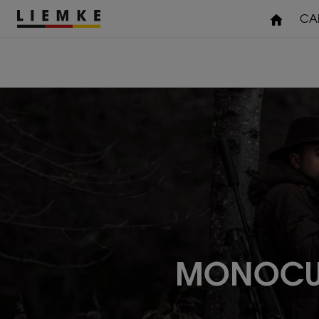
CA
TESTS & REVIEWS
GARANTIE ET SERVICE
ACCESSOIRES
VISION THERMIQUE
Assemblages
Adaptateur pour collier de
serrage
Divers
MONOCUL