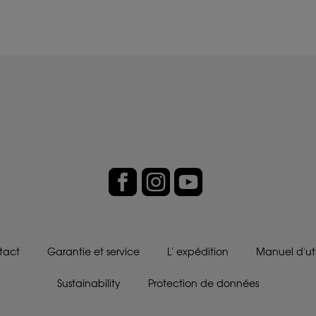
tact
Garantie et service
L' expédition
Manuel d'uti
Sustainability
Protection de données