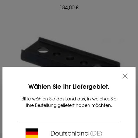
184,00 €
Wählen Sie Ihr Liefergebiet.
MERLIN-42 adapter for multifunction mount
Bitte wählen Sie das Land aus, in welches Sie
Ihre Bestellung geliefert haben möchten.
87,00 €
Deutschland
(DE)