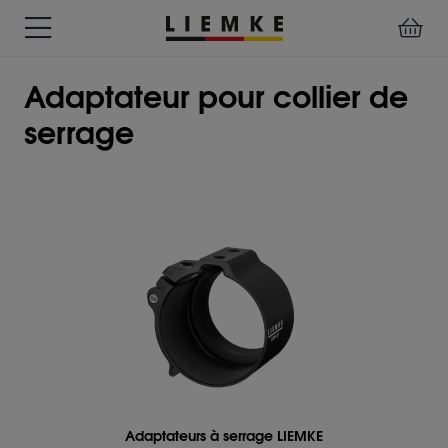
TESTS
GARANTIE
DOWNLOADS
MANUEL
LIEMKE-
Adaptateur pour collier de
&
ET
D'UTILISATION
APP
REVIEWS
SERVICE
serrage
ACCESSOIRES
VISION
DISPOSITIFS
THERMIQUE
PRÉMONTÉS
Assemblages
Adaptateur
pour
collier
de
serrage
Divers
Adaptateurs à serrage LIEMKE