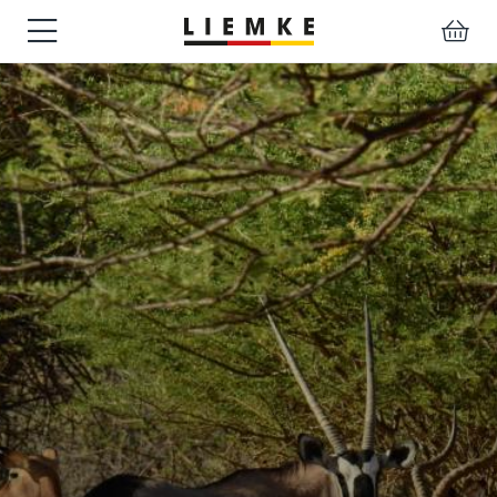
TERMINE
TESTBERICHTE
REPARATUR
DOWNLOADS
BEDIENUNGSANL
LIEMKE-
&
&
APP
EVENTS
SERVICE
WÄRMEBILDKAMERA
HANDGERÄTE
VORSATZGERÄTE
ZUBEHÖR
Montagen
Klemmadapter
Sonstiges