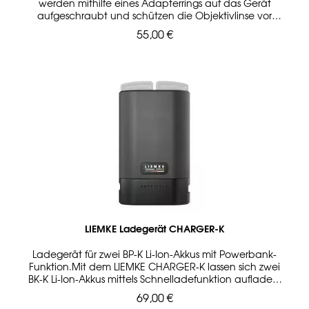
werden mithilfe eines Adapterrings auf das Gerät
aufgeschraubt und schützen die Objektivlinse vor
Feuchtigkeit, Staub und Schmutz. Erhältlich sind die
55,00 €
LIEMKE Flip Cover in zwei verschiedenen Größen.
Kompatibel mit den Handgeräten KEILER-1 und KEILER-
25.1 ist das LIEMKE Flip Cover KEILER M und passend
zum KEILER-2 das LIEMKE Flip Cover KEILER L.
LIEMKE Ladegerät CHARGER-K
Ladegerät für zwei BP-K Li-Ion-Akkus mit Powerbank-
Funktion.Mit dem LIEMKE CHARGER-K lassen sich zwei
BK-K Li-Ion-Akkus mittels Schnelladefunktion aufladen.
Verwendet wird dazu das Netzteil mit USB-C-Anschluss
69,00 €
aus dem Lieferumfang des KEILER-1. Zusätzlich kann