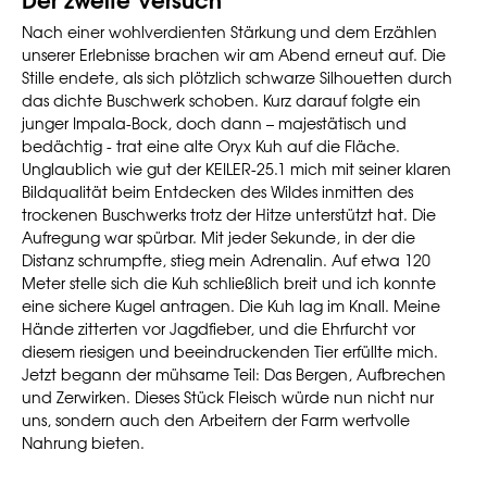
Nach einer wohlverdienten Stärkung und dem Erzählen
unserer Erlebnisse brachen wir am Abend erneut auf. Die
Stille endete, als sich plötzlich schwarze Silhouetten durch
das dichte Buschwerk schoben. Kurz darauf folgte ein
junger Impala-Bock, doch dann – majestätisch und
bedächtig - trat eine alte Oryx Kuh auf die Fläche.
Unglaublich wie gut der KEILER-25.1 mich mit seiner klaren
Bildqualität beim Entdecken des Wildes inmitten des
trockenen Buschwerks trotz der Hitze unterstützt hat. Die
Aufregung war spürbar. Mit jeder Sekunde, in der die
Distanz schrumpfte, stieg mein Adrenalin. Auf etwa 120
Meter stelle sich die Kuh schließlich breit und ich konnte
eine sichere Kugel antragen. Die Kuh lag im Knall. Meine
Hände zitterten vor Jagdfieber, und die Ehrfurcht vor
diesem riesigen und beeindruckenden Tier erfüllte mich.
Jetzt begann der mühsame Teil: Das Bergen, Aufbrechen
und Zerwirken. Dieses Stück Fleisch würde nun nicht nur
uns, sondern auch den Arbeitern der Farm wertvolle
Nahrung bieten.