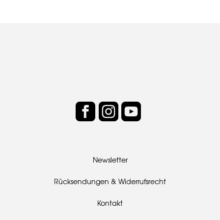
der CHARGER-K mit eingesetzten Akkus als Powerbank
genutzt werden, um zum Beispiel das Handy oder das
Vorsatzgerät aufzuladen.
Newsletter
Rücksendungen & Widerrufsrecht
Kontakt