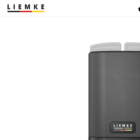
TERMINE & EVENTS
TESTBERICHTE
WÄRMEBILDKAMERA
HANDGERÄTE
ZUBEHÖR
Montagen
Klemmadapter
Sonstiges