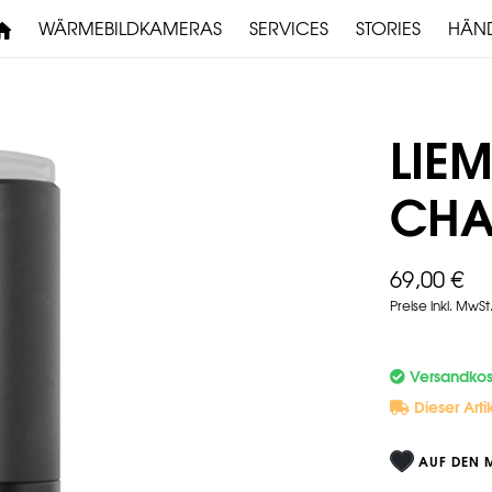
WÄRMEBILDKAMERAS
SERVICES
STORIES
HÄN
REPARATUR & SERVICE
DOWNLOADS
LIE
CHA
VORSATZGERÄTE
69,00 €
Preise inkl. MwS
Versandkost
Dieser Arti
AUF DEN 