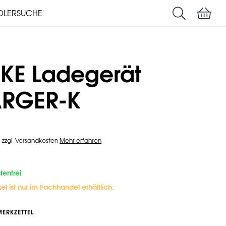
DLERSUCHE
Suchen
Warenk
BEDIENUNGSANLEITUNGEN
LIEMKE-APP
MKE Ladegerät
RGER-K
t. zzgl. Versandkosten
Mehr erfahren
enfrei
kel ist nur im Fachhandel erhältlich.
MERKZETTEL