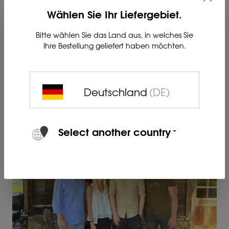
Nie war das Anpirschen und Ansprechen so
Wählen Sie Ihr Liefergebiet.
kompakt und detailreich wie mit den neuen KEILER
Wärmebildgeräten von LIEMKE. Und grade weil
Bitte wählen Sie das Land aus, in welches Sie
dieses Jahr uns mal wieder gezeigt hat, wie wichtig
Ihre Bestellung geliefert haben möchten.
gute Wärmebildgeräte bei der Jagd sind, wollen wir
uns einmal im Detail mit den neuen Geräten
beschäftigen."
Deutschland
(DE)
Select another country