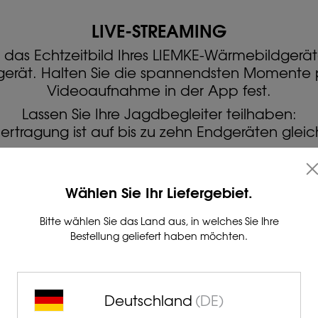
LIVE-STREAMING
e das Echtzeitbild Ihres LIEMKE-Wärmebildgerät
gerät.
Halten Sie die spannendsten Momente 
Videoaufnahme in der App fest.
Lassen Sie Ihre Jagdbegleiter teilhaben:
ertragung ist auf bis zu zehn Endgeräten gleic
 wifi-fähigen KEILER-Modellen ist keine Live-St
verfügbar.
Wählen Sie Ihr Liefergebiet.
Bitte wählen Sie das Land aus, in welches Sie Ihre
Bestellung geliefert haben möchten.
Deutschland
(DE)