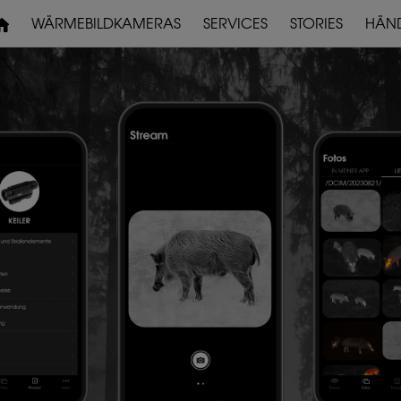
WÄRMEBILDKAMERAS
SERVICES
STORIES
HÄN
REPARATUR & SERVICE
DOWNLOADS
VORSATZGERÄTE