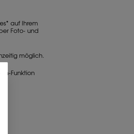
es* auf Ihrem
per Foto- und
hzeitig möglich.
ream-Funktion