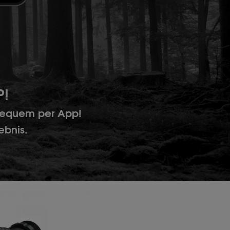
P!
g bequem per App!
ebnis.