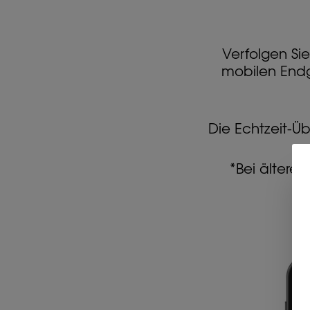
Verfolgen Si
mobilen End
Die Echtzeit-Üb
*Bei älteren